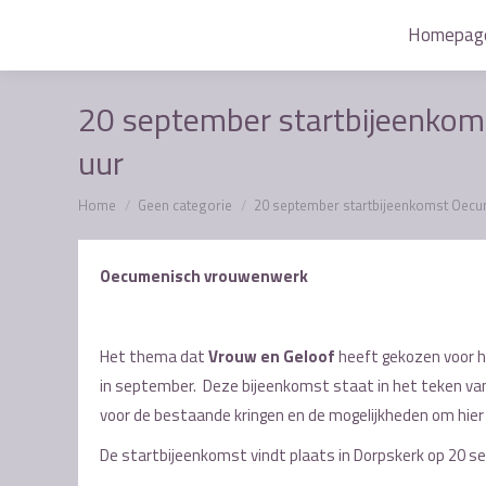
Homepag
Homepag
20 september startbijeenkom
uur
Je bent hier:
Home
Geen categorie
20 september startbijeenkomst Oec
Oecumenisch vrouwenwerk
Het thema dat
Vrouw en Geloof
heeft gekozen voor h
in september. Deze bijeenkomst staat in het teken van
voor de bestaande kringen en de mogelijkheden om hier
De startbijeenkomst vindt plaats in Dorpskerk op 20 