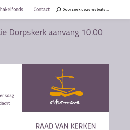
chakelfonds
chakelfonds
Contact
Contact
Doorzoek deze website...
Doorzoek deze website...
Search:
Search:
ie Dorpskerk aanvang 10.00
oensdag
ndacht