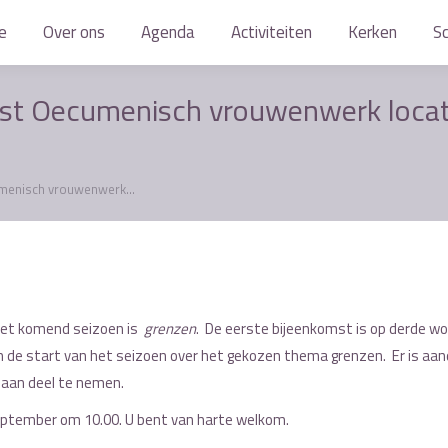
e
e
Over ons
Over ons
Agenda
Agenda
Activiteiten
Activiteiten
Kerken
Kerken
S
S
st Oecumenisch vrouwenwerk locat
umenisch vrouwenwerk…
et komend seizoen is
grenzen
. De eerste bijeenkomst is op derde w
 de start van het seizoen over het gekozen thema grenzen. Er is aa
 aan deel te nemen.
september om 10.00. U bent van harte welkom.