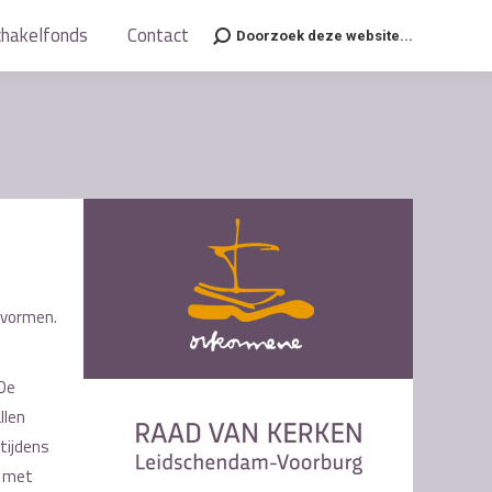
chakelfonds
chakelfonds
Contact
Contact
Doorzoek deze website...
Doorzoek deze website...
Search:
Search:
 vormen.
 De
llen
tijdens
s met