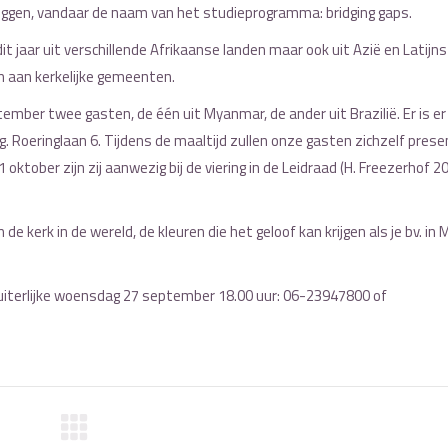
bruggen, vandaar de naam van het studieprogramma: bridging gaps.
 jaar uit verschillende Afrikaanse landen maar ook uit Azië en Latijns
 aan kerkelijke gemeenten.
mber twee gasten, de één uit Myanmar, de ander uit Brazilië. Er is er
g. Roeringlaan 6. Tijdens de maaltijd zullen onze gasten zichzelf prese
 oktober zijn zij aanwezig bij de viering in de Leidraad (H. Freezerhof 20
de kerk in de wereld, de kleuren die het geloof kan krijgen als je bv. i
uiterlijke woensdag 27 september 18.00 uur: 06-23947800 of