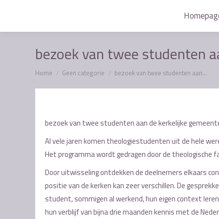
Homepag
Homepag
bezoek van twee studenten aa
Je bent hier:
Home
Geen categorie
bezoek van twee studenten aan…
bezoek van twee studenten aan de kerkelijke gemeent
Al vele jaren komen theologiestudenten uit de hele we
Het programma wordt gedragen door de theologische fac
Door uitwisseling ontdekken de deelnemers elkaars contex
positie van de kerken kan zeer verschillen. De gesprekk
student, sommigen al werkend, hun eigen context leren z
hun verblijf van bijna drie maanden kennis met de Nede