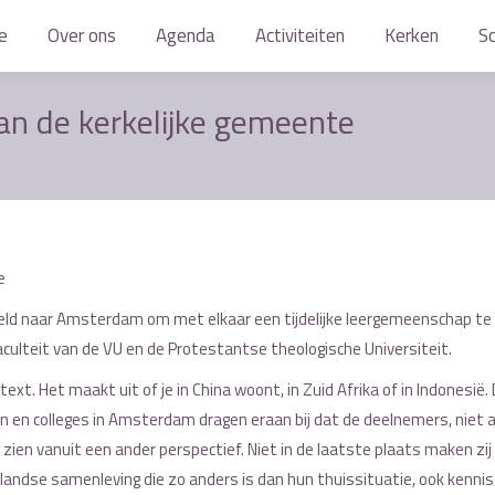
e
e
Over ons
Over ons
Agenda
Agenda
Activiteiten
Activiteiten
Kerken
Kerken
S
S
n de kerkelijke gemeente
e
reld naar Amsterdam om met elkaar een tijdelijke leergemeenschap te
ulteit van de VU en de Protestantse theologische Universiteit.
t. Het maakt uit of je in China woont, in Zuid Afrika of in Indonesië.
en en colleges in Amsterdam dragen eraan bij dat de deelnemers, niet a
ien vanuit een ander perspectief. Niet in de laatste plaats maken zij 
rlandse samenleving die zo anders is dan hun thuissituatie, ook kenni