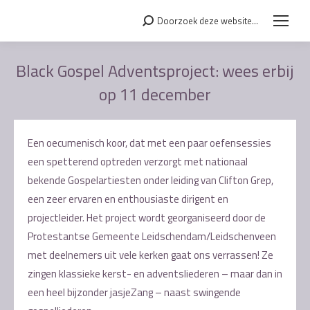
Doorzoek deze website...
Search:
Black Gospel Adventsproject: wees erbij
op 11 december
Je bent hier:
Een oecumenisch koor, dat met een paar oefensessies
een spetterend optreden verzorgt met nationaal
bekende Gospelartiesten onder leiding van Clifton Grep,
een zeer ervaren en enthousiaste dirigent en
projectleider. Het project wordt georganiseerd door de
Protestantse Gemeente Leidschendam/Leidschenveen
met deelnemers uit vele kerken gaat ons verrassen! Ze
zingen klassieke kerst- en adventsliederen – maar dan in
een heel bijzonder jasjeZang – naast swingende