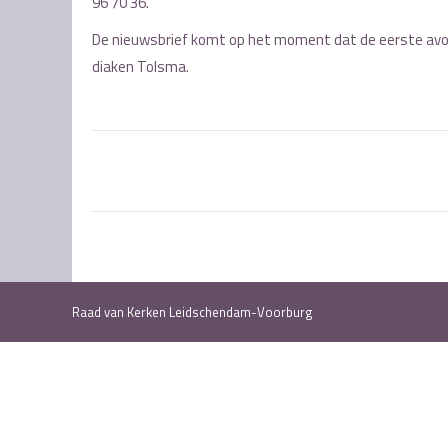
96 70 36.
De nieuwsbrief komt op het moment dat de eerste avon
diaken Tolsma.
Post
navigation
Raad van Kerken Leidschendam-Voorburg