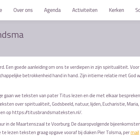
e
e
Over ons
Over ons
Agenda
Agenda
Activiteiten
Activiteiten
Kerken
Kerken
S
S
randsma
d. Een goede aanleiding om ons te verdiepen in zijn spiritualiteit. Voor
happelijke betrokkenheid hand in hand. Zijn intieme relatie met God 
e gaan we teksten van pater Titus lezen en die met elkaar bespreke
en over spiritualiteit, Godsbeeld, natuur, lijden, Eucharistie, Maria,
den op https://titusbrandsmateksten.nl/.
 uur in de Maartenszaal te Voorburg. De daaropvolgende bijeenkomste
e te lezen teksten graag opgave vooraf bij diaken Pier Tolsma, per
mail