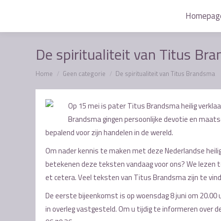
Homepag
Homepag
De spiritualiteit van Titus B
Je bent hier:
Home
Geen categorie
De spiritualiteit van Titus Brandsma
Op 15 mei is pater Titus Brandsma heilig verklaar
Brandsma gingen persoonlijke devotie en maatsc
bepalend voor zijn handelen in de wereld.
Om nader kennis te maken met deze Nederlandse heilig
betekenen deze teksten vandaag voor ons? We lezen tekst
et cetera. Veel teksten van Titus Brandsma zijn te vin
De eerste bijeenkomst is op woensdag 8 juni om 20.00
in overleg vastgesteld. Om u tijdig te informeren over d