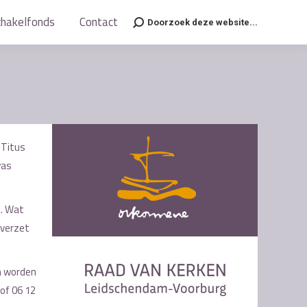
chakelfonds
chakelfonds
Contact
Contact
Doorzoek deze website...
Doorzoek deze website...
Search:
Search:
 Titus
was
n. Wat
 verzet
n worden
of 06 12