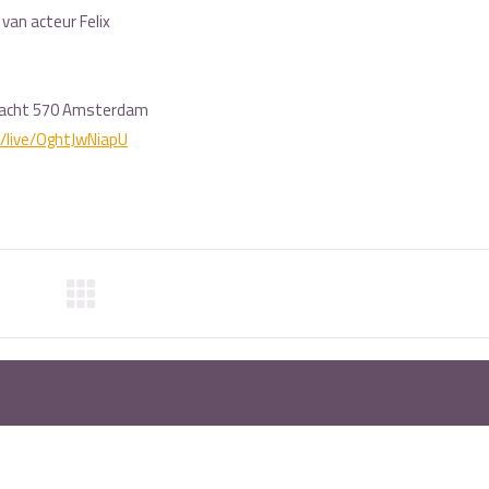
van acteur Felix
racht 570 Amsterdam
/live/OghtJwNiapU