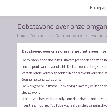
Homepag
Homepag
Debatavond over onze omgang
Je bent hier:
Home
Geen categorie
Debatavond over onze omgang met
Debatavond over onze omgang met het slavernijve
De rol van Nederland in het slavernijverleden staat de la
middelpunt van de aandacht. De tentoonstelling Kerken & 
verschillende kerken speelden in het slavernijverleden,
Suriname centraal stond.
De werkgroep Heilzame Verwerking Slavernij Verleden v
debatavond.
U bent van harte uitgenodigd om de debatavond te volgen
livestream op het YouTube-kanaal van de Evangelisc