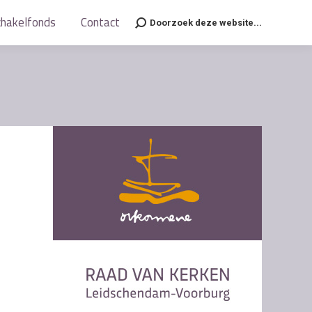
chakelfonds
chakelfonds
Contact
Contact
Doorzoek deze website...
Doorzoek deze website...
Search:
Search: