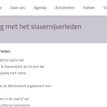
e
e
Over ons
Over ons
Agenda
Agenda
Activiteiten
Activiteiten
Kerken
Kerken
S
S
 met het slavernijverleden
…
rleden
.
atste tijd in het
Slavernij liet de rol zien die
 waarbij met name
an de Westerkerk organiseert een
, in de zaal of via
h-Lutherse Gemeente