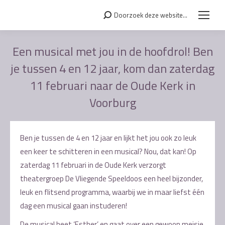
Doorzoek deze website...
Search:
Een musical met jou in de hoofdrol! Ben
je tussen 4 en 12 jaar, kom dan zaterdag
11 februari naar de Oude Kerk in
Voorburg
Je bent hier:
Ben je tussen de 4 en 12 jaar en lijkt het jou ook zo leuk
een keer te schitteren in een musical? Nou, dat kan! Op
zaterdag 11 februari in de Oude Kerk verzorgt
theatergroep De Vliegende Speeldoos een heel bijzonder,
leuk en flitsend programma, waarbij we in maar liefst één
dag een musical gaan instuderen!
De musical heet ‘Esther’ en gaat over een gewoon meisje