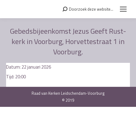
Doorzoek deze website...
Search:
Gebedsbijeenkomst Jezus Geeft Rust-
kerk in Voorburg, Horvettestraat 1 in
Voorburg.
Je bent hier:
Datum:
22 januari 2026
Tijd:
20:00
Raad van Kerken Leidschendam-Voorburg
© 2019