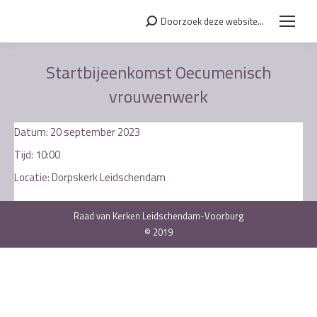
Doorzoek deze website...
Search:
Startbijeenkomst Oecumenisch
vrouwenwerk
Je bent hier:
Datum:
20 september 2023
Tijd:
10:00
Locatie:
Dorpskerk Leidschendam
Raad van Kerken Leidschendam-Voorburg
© 2019