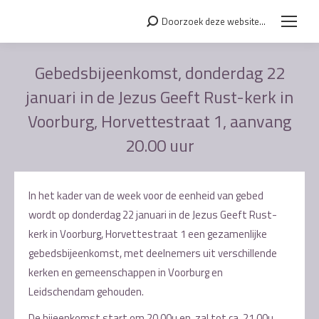
Doorzoek deze website...
Search:
Gebedsbijeenkomst, donderdag 22
januari in de Jezus Geeft Rust-kerk in
Voorburg, Horvettestraat 1, aanvang
20.00 uur
Je bent hier:
In het kader van de week voor de eenheid van gebed
wordt op donderdag 22 januari in de Jezus Geeft Rust-
kerk in Voorburg, Horvettestraat 1 een gezamenlijke
gebedsbijeenkomst, met deelnemers uit verschillende
kerken en gemeenschappen in Voorburg en
Leidschendam gehouden.
De bijeenkomst start om 20.00u en zal tot ca. 21.00u