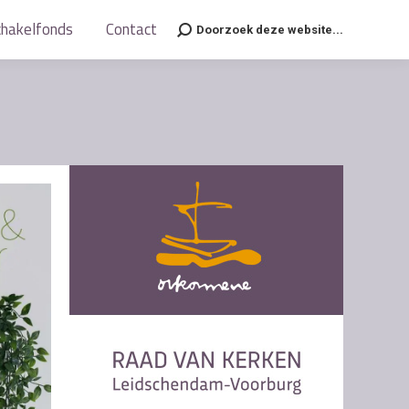
chakelfonds
chakelfonds
Contact
Contact
Doorzoek deze website...
Doorzoek deze website...
Search:
Search: