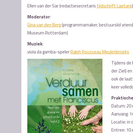
Ellen van der Sar (redactiesecretaris
tijdschrift Laetare
)
Moderator
:
Gina van den Berg
(programmamaker, bestuurslid vriend
Museum Rotterdam)
Muziek
:
viola da gamba-speler
Ralph Rousseau Meulenbroeks
Tijdens de
der Ziel) en
ook de laat
keer volled
Praktische
Datum: 20
Aanvang: 14
Locatie: in
Entree: 10 