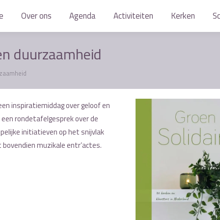
e
e
Over ons
Over ons
Agenda
Agenda
Activiteiten
Activiteiten
Kerken
Kerken
S
S
 en duurzaamheid
rzaamheid
en inspiratiemiddag over geloof en
 een rondetafelgesprek over de
lijke initiatieven op het snijvlak
bovendien muzikale entr’actes.