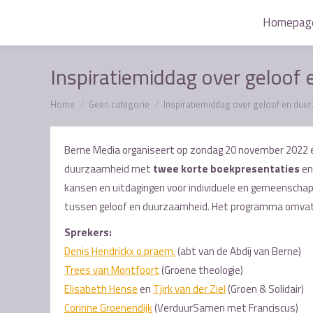
Homepag
Homepag
Inspiratiemiddag over geloof
Je bent hier:
Home
Geen categorie
Inspiratiemiddag over geloof en duu
Berne Media organiseert op zondag 20 november 2022 e
duurzaamheid met
twee korte boekpresentaties
en
kansen en uitdagingen voor individuele en gemeenschappe
tussen geloof en duurzaamheid. Het programma omvat 
Sprekers:
Denis Hendrickx o.praem.
(abt van de Abdij van Berne)
Trees van Montfoort
(Groene theologie)
Elisabeth Hense
en
Tjirk van der Ziel
(Groen & Solidair)
Corinne Groenendijk
(VerduurSamen met Franciscus)