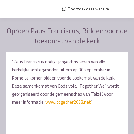
Doorzoek deze website...
Search:
Oproep Paus Franciscus, Bidden voor de
toekomst van de kerk
Je bent hier:
“Paus Franciscus nodigt jonge christenen van alle
kerkelijke achtergronden uit om op 30 september in
Rome te komen bidden voor de toekomst van de kerk.
Deze samenkomst van Gods volk, : Together We” wordt
georganiseerd door de gemeenschap van Taizé’. Voor
meer informatie:
www.together2023.net
“
Post