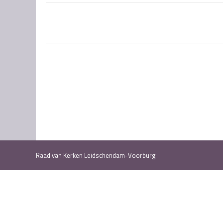
Post
navigation
Raad van Kerken Leidschendam-Voorburg