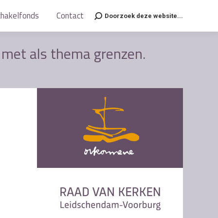
chakelfonds
chakelfonds
Contact
Contact
Doorzoek deze website...
Doorzoek deze website...
Search:
Search:
 met als thema grenzen.