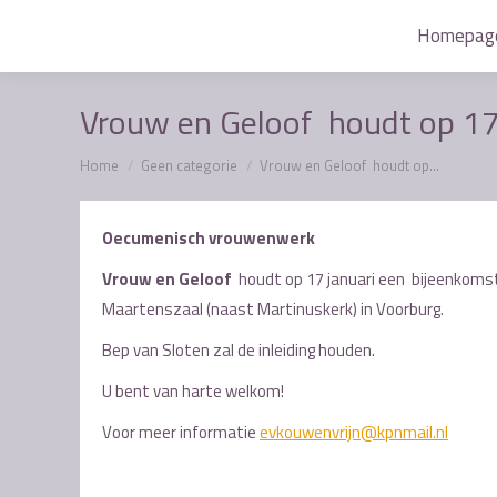
Homepag
Homepag
Vrouw en Geloof houdt op 17
Je bent hier:
Home
Geen categorie
Vrouw en Geloof houdt op…
Oecumenisch vrouwenwerk
Vrouw en Geloof
houdt op 17 januari een bijeenkomst
Maartenszaal (naast Martinuskerk) in Voorburg.
Bep van Sloten zal de inleiding houden.
U bent van harte welkom!
Voor meer informatie
evkouwenvrijn@kpnmail.nl