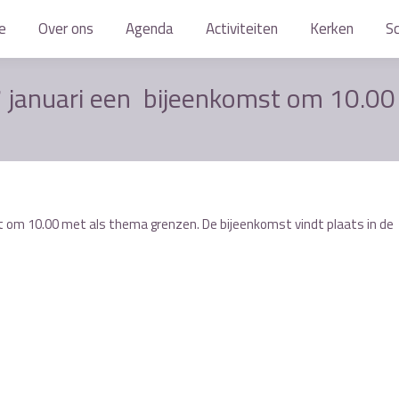
e
e
Over ons
Over ons
Agenda
Agenda
Activiteiten
Activiteiten
Kerken
Kerken
S
S
 januari een bijeenkomst om 10.00
 om 10.00 met als thema grenzen. De bijeenkomst vindt plaats in de