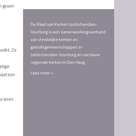
an geven
De Raad van Kerken Leidschendam-
Voorburg is een samenwerkingsverband
van christelijke kerken en
geloofsgemeenschappen in
volkt. Ze
Leidschendam-Voorburg en van twee
regionale kerken in Den Haag.
ligie
Lees meer >
plaatsen
e leren