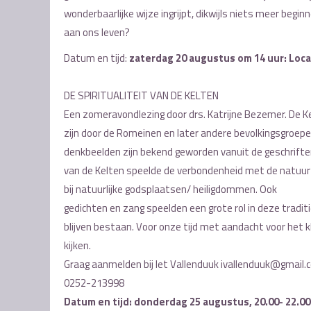
wonderbaarlijke wijze ingrijpt, dikwijls niets meer begin
aan ons leven?
Datum en tijd:
zaterdag 20 augustus om 14 uur: Loca
DE SPIRITUALITEIT VAN DE KELTEN
Een zomeravondlezing door drs. Katrijne Bezemer. De Kel
zijn door de Romeinen en later andere bevolkingsgroep
denkbeelden zijn bekend geworden vanuit de geschriften
van de Kelten speelde de verbondenheid met de natuur
bij natuurlijke godsplaatsen/ heiligdommen. Ook
gedichten en zang speelden een grote rol in deze traditie.
blijven bestaan. Voor onze tijd met aandacht voor het 
kijken.
Graag aanmelden bij Iet Vallenduuk ivallenduuk@gmail.
0252-213998
Datum en tijd: donderdag 25 augustus, 20.00- 22.00