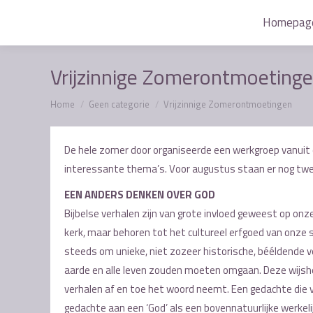
Homepag
Homepag
Vrijzinnige Zomerontmoeting
Je bent hier:
Home
Geen categorie
Vrijzinnige Zomerontmoetingen
De hele zomer door organiseerde een werkgroep vanuit de
interessante thema’s. Voor augustus staan er nog twe
EEN ANDERS DENKEN OVER GOD
Bijbelse verhalen zijn van grote invloed geweest op onze
kerk, maar behoren tot het cultureel erfgoed van onze sa
steeds om unieke, niet zozeer historische, bééldende 
aarde en alle leven zouden moeten omgaan. Deze wijsheid
verhalen af en toe het woord neemt. Een gedachte die v
gedachte aan een ‘God’ als een bovennatuurlijke werkel