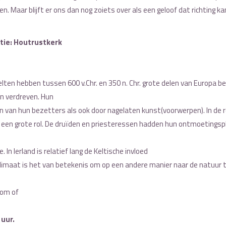
nen. Maar blijft er ons dan nog zoiets over als een geloof dat richting k
tie: Houtrustkerk
ten hebben tussen 600 v.Chr. en 350 n. Chr. grote delen van Europa be
en verdreven. Hun
 van hun bezetters als ook door nagelaten kunst(voorwerpen). In de re
 een grote rol. De druïden en priesteressen hadden hun ontmoetings
 In Ierland is relatief lang de Keltische invloed
klimaat is het van betekenis om op een andere manier naar de natuur t
com of
 uur.