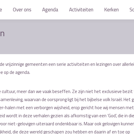
e
e
Over ons
Over ons
Agenda
Agenda
Activiteiten
Activiteiten
Kerken
Kerken
S
S
en
 vrijzinnige gemeenten een serie activiteiten en lezingen over allerle
e op de agenda.
 cultuur, meer dan we vaak beseffen. Ze zijn niet het exclusieve bezit
menleving, waarvan de oorsprong ligt bij het bijbelse volk Israël. Het 
ver-halen met een verborgen wijsheid, erop gericht hoe wij mensen me
 wordt in deze verhalen gezien als afkomstig van een ‘God’, die in di
oor niet-gelovigen uiteraard ondenkbaar is. Maar ook gelovigen kunn
ijkheid, die deze wereld geschapen zou hebben en daarin af en toe op