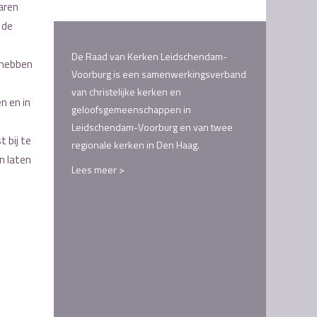
jaren
 de
De Raad van Kerken Leidschendam-
 hebben
Voorburg is een samenwerkingsverband
van christelijke kerken en
n en in
geloofsgemeenschappen in
Leidschendam-Voorburg en van twee
 bij te
regionale kerken in Den Haag.
n laten
Lees meer >