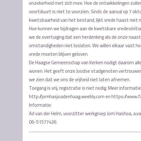
onzekerheid met zich mee. Hoe de ontwikkelingen zullen zi
voortduurt is niet te voorzien. Sinds de aanval op 7 ok
kwetsbaarheid van het bestand, lijkt vrede haast niet
Hoe kunnen we bijdragen aan de kwetsbare vredesinit
we de overtuiging dat een herdenking als de onze naast t
omstandigheden niet loslaten. We willen elkaar vast 
vrede moeten blijven geloven.
De Haagse Gemeenschap van Kerken nodigt daarom alle i
wonen. Het geeft onze Joodse stadgenoten vertrouwen d
we zien dat we ons de vrijheid niet laten afnemen.
Toegang is vrij, registratie is niet nodig. Meer informati
http://jomhasjoadenhaag.weebly.com en https://www
Informatie:
Ad van der Helm, voorzitter werkgroep Jom Hashoa, a.
06-51577436
……………………………………………………………………………………