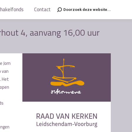
chakelfonds
chakelfonds
Contact
Contact
Doorzoek deze website...
Doorzoek deze website...
Search:
Search:
rhout 4, aanvang 16,00 uur
de Jom
o van
. Het
s open
ds
m
engen