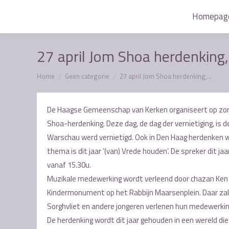
Homepag
Homepag
27 april Jom Shoa herdenking
Je bent hier:
Home
Geen categorie
27 april Jom Shoa herdenking,…
De Haagse Gemeenschap van Kerken organiseert op zonda
Shoa-herdenking. Deze dag, de dag der vernietiging, is 
Warschau werd vernietigd. Ook in Den Haag herdenken wi
thema is dit jaar ‘(van) Vrede houden’. De spreker dit ja
vanaf 15.30u.
Muzikale medewerking wordt verleend door chazan Ken Go
Kindermonument op het Rabbijn Maarsenplein. Daar zal 
Sorghvliet en andere jongeren verlenen hun medewerkin
De herdenking wordt dit jaar gehouden in een wereld di