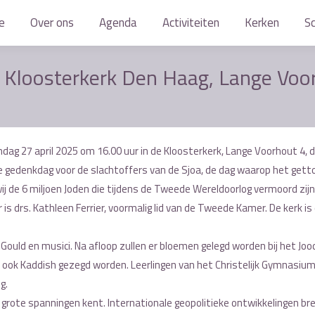
e
e
Over ons
Over ons
Agenda
Agenda
Activiteiten
Activiteiten
Kerken
Kerken
S
S
, Kloosterkerk Den Haag, Lange Voo
g 27 april 2025 om 16.00 uur in de Kloosterkerk, Lange Voorhout 4, 
de gedenkdag voor de slachtoffers van de Sjoa, de dag waarop het gett
j de 6 miljoen Joden die tijdens de Tweede Wereldoorlog vermoord zijn
ar is drs. Kathleen Ferrier, voormalig lid van de Tweede Kamer. De kerk i
uld en musici. Na afloop zullen er bloemen gelegd worden bij het Joo
ook Kaddish gezegd worden. Leerlingen van het Christelijk Gymnasiu
g.
e grote spanningen kent. Internationale geopolitieke ontwikkelingen br