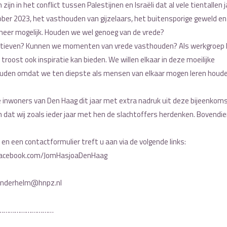
jn in het conflict tussen Palestijnen en Israëli dat al vele tientallen 
tober 2023, het vasthouden van gijzelaars, het buitensporige geweld en
 meer mogelijk. Houden we wel genoeg van de vrede?
iatieven? Kunnen we momenten van vrede vasthouden? Als werkgroep
roost ook inspiratie kan bieden. We willen elkaar in deze moeilijke
houden omdat we ten diepste als mensen van elkaar mogen leren houde
nwoners van Den Haag dit jaar met extra nadruk uit deze bijeenkomst
at wij zoals ieder jaar met hen de slachtoffers herdenken. Bovendie
e en een contactformulier treft u aan via de volgende links:
.facebook.com/JomHasjoaDenHaag
vanderhelm@hnpz.nl
…………………………