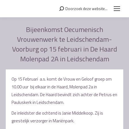
Doorzoek deze website...
Search:
Bijeenkomst Oecumenisch
Vrouwenwerk te Leidschendam-
Voorburg op 15 februari in De Haard
Molenpad 2A in Leidschendam
Je bent hier:
Op 15 Februari a.s. komt de Vrouw en Geloof groep om
10.00 uur bij elkaar in de Haard, Molenpad 2a in
Leidschendam. De Haard bevindt zich achter de Petrus en
Pauluskerk in Leidschendam.
De inleidster die ochtend is Janie Middelkoop. Zij is
geestelijk verzorger in Mariënpark.