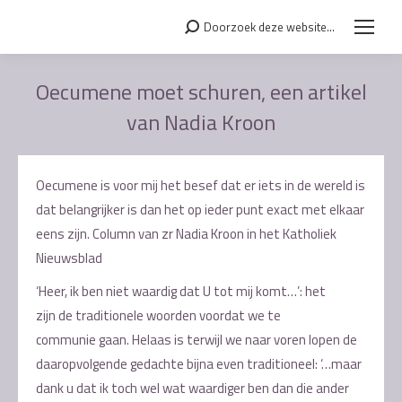
Doorzoek deze website...
Search:
Oecumene moet schuren, een artikel
van Nadia Kroon
Je bent hier:
Oecumene is voor mij het besef dat er iets in de wereld is
dat belangrijker is dan het op ieder punt exact met elkaar
eens zijn. Column van zr Nadia Kroon in het Katholiek
Nieuwsblad
‘Heer, ik ben niet waardig dat U tot mij komt…’: het
zijn de traditionele woorden voordat we te
communie gaan. Helaas is terwijl we naar voren lopen de
daaropvolgende gedachte bijna even traditioneel: ‘…maar
dank u dat ik toch wel wat waardiger ben dan die ander