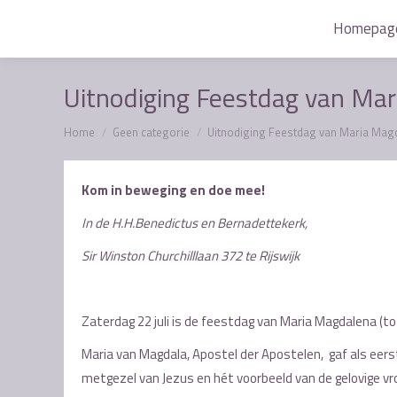
Homepag
Homepag
Uitnodiging Feestdag van Mar
Je bent hier:
Home
Geen categorie
Uitnodiging Feestdag van Maria Mag
Kom in beweging en doe mee!
In de H.H.Benedictus en Bernadettekerk,
Sir Winston Churchilllaan 372 te Rijswijk
Zaterdag 22 juli is de feestdag van Maria Magdalena (to
Maria van Magdala, Apostel der Apostelen, gaf als eerst
metgezel van Jezus en hét voorbeeld van de gelovige vro