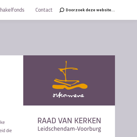
chakelfonds
chakelfonds
Contact
Contact
Doorzoek deze website...
Doorzoek deze website...
Search:
Search:
3
jke
eid die