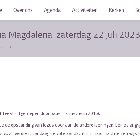
e
e
Over ons
Over ons
Agenda
Agenda
Activiteiten
Activiteiten
Kerken
Kerken
S
S
ia Magdalena zaterdag 22 juli 202
dalena …
t feest uitgeroepen door paus Franciscus in 2016).
e de opstanding van Jezus door aan de andere leerlingen. Een belangri
uw. Zij verdient vandaag de volle aandacht om haar inzichten en wijsh