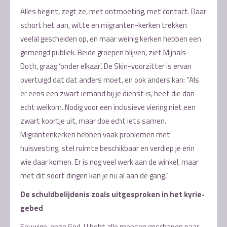
Alles begint, zegt ze, met ontmoeting, met contact. Daar
schort het aan, witte en migranten-kerken trekken
veelal gescheiden op, en maar weinig kerken hebben een
gemengd publiek. Beide groepen blijven, ziet Mijnals-
Doth, graag ‘onder elkaar’. De Skin-voorzitter is ervan
overtuigd dat dat anders moet, en ook anders kan: “Als
er eens een zwart iemand bij je dienst is, heet die dan
echt welkom. Nodig voor een inclusieve viering niet een
zwart koortje uit, maar doe echt iets samen.
Migrantenkerken hebben vaak problemen met
huisvesting, stel ruimte beschikbaar en verdiep je erin
wie daar komen. Er is nog veel werk aan de winkel, maar
met dit soort dingen kan je nu al aan de gang.”
De schuldbelijdenis zoals uitgesproken in het kyrie-
gebed
Eeuwige, onze God, U hebt alle mensen geschapen naar