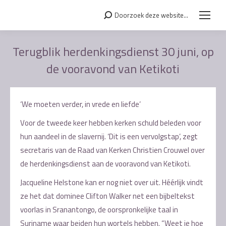
Doorzoek deze website...
Search:
Terugblik herdenkingsdienst 30 juni, op
de vooravond van Ketikoti
Je bent hier:
‘We moeten verder, in vrede en liefde’
Voor de tweede keer hebben kerken schuld beleden voor
hun aandeel in de slavernij. ‘Dit is een vervolgstap’, zegt
secretaris van de Raad van Kerken Christien Crouwel over
de herdenkingsdienst aan de vooravond van Ketikoti.
Jacqueline Helstone kan er nog niet over uit. Héérlijk vindt
ze het dat dominee Clifton Walker net een bijbeltekst
voorlas in Sranantongo, de oorspronkelijke taal in
Suriname waar beiden hun wortels hebben. “Weet je hoe